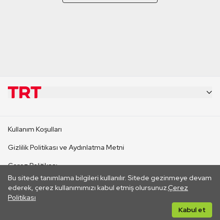
KURUMSAL
Kullanım Koşulları
KANAL SİTELERİ
Gizlilik Politikası ve Aydınlatma Metni
Çerez Politikası
SİTELER
Bu sitede tanımlama bilgileri kullanılır. Sitede gezinmeye devam
İletişim
ederek, çerez kullanımımızı kabul etmiş olursunuz.
Çerez
Politikası
CANLI YAYINLAR
Her hakkı saklıdır. ©2026 TRT. Bağlantı yoluyla gidilen dış
Kabul et
sitelerin içeriklerinden TRT sorumlu değildir.